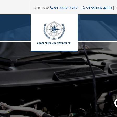
OFICINA:
51 3337-3737
51 99156-4000
| 